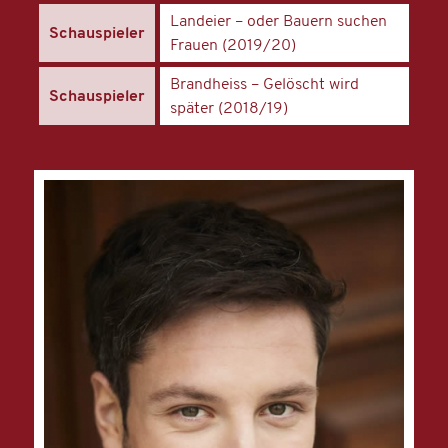
Landeier – oder Bauern suchen
Schauspieler
Frauen (2019/20)
Brandheiss – Gelöscht wird
Schauspieler
später (2018/19)