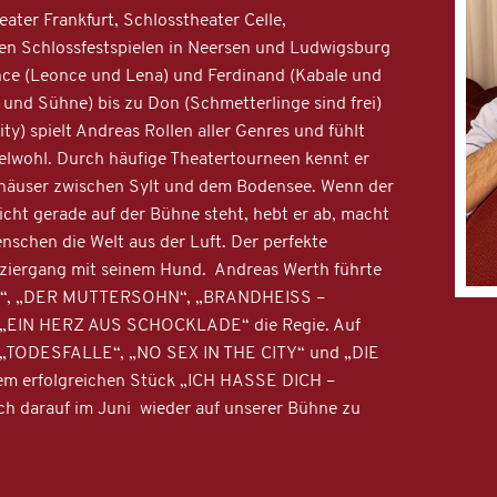
ter Frankfurt, Schlosstheater Celle,
n Schlossfestspielen in Neersen und Ludwigsburg
nce (Leonce und Lena) und Ferdinand (Kabale und
 und Sühne) bis zu Don (Schmetterlinge sind frei)
ty) spielt Andreas Rollen aller Genres und fühlt
delwohl. Durch häufige Theatertourneen kennt er
erhäuser zwischen Sylt und dem Bodensee. Wenn der
icht gerade auf der Bühne steht, hebt er ab, macht
schen die Welt aus der Luft. Der perfekte
paziergang mit seinem Hund. Andreas Werth führte
A“, „DER MUTTERSOHN“, „BRANDHEISS –
EIN HERZ AUS SCHOCKLADE“ die Regie. Auf
in „TODESFALLE“, „NO SEX IN THE CITY“ und „DIE
m erfolgreichen Stück „ICH HASSE DICH –
ch darauf im Juni wieder auf unserer Bühne zu