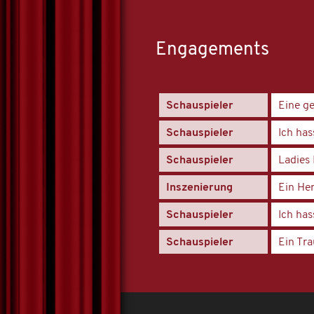
Engagements
Schauspieler
Eine g
Schauspieler
Ich has
Schauspieler
Ladies
Inszenierung
Ein He
Schauspieler
Ich has
Schauspieler
Ein Tr