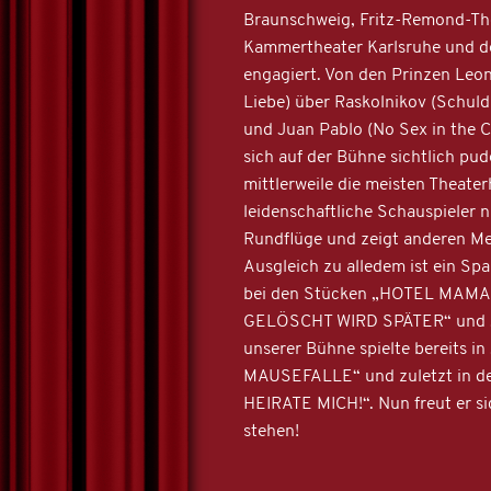
Braunschweig, Fritz-Remond-Thea
Kammertheater Karlsruhe und de
engagiert. Von den Prinzen Leo
Liebe) über Raskolnikov (Schuld
und Juan Pablo (No Sex in the Ci
sich auf der Bühne sichtlich pu
mittlerweile die meisten Theat
leidenschaftliche Schauspieler n
Rundflüge und zeigt anderen Men
Ausgleich zu alledem ist ein S
bei den Stücken „HOTEL MAM
GELÖSCHT WIRD SPÄTER“ und „
unserer Bühne spielte bereits 
MAUSEFALLE“ und zuletzt in de
HEIRATE MICH!“. Nun freut er si
stehen!