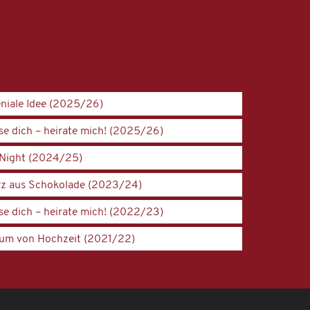
eniale Idee (2025/26)
se dich – heirate mich! (2025/26)
 Night (2024/25)
rz aus Schokolade (2023/24)
se dich – heirate mich! (2022/23)
aum von Hochzeit (2021/22)