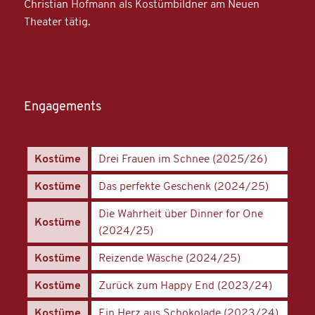
Christian Hofmann als Kostümbildner am Neuen
Theater tätig.
Engagements
Kostüme
Drei Frauen im Schnee (2025/26)
Kostüme
Das perfekte Geschenk (2024/25)
Die Wahrheit über Dinner for One
Kostüme
(2024/25)
Kostüme
Reizende Wäsche (2024/25)
Kostüme
Zurück zum Happy End (2023/24)
Kostüme
Ein Herz aus Schokolade (2023/24)