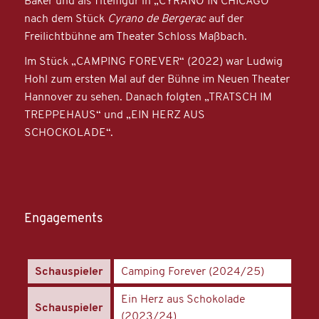
Baker und als Titelfigur in „CYRANO IN CHICAGO“
nach dem Stück
Cyrano de Bergerac
auf der
Freilichtbühne am Theater Schloss Maßbach.
Im Stück „CAMPING FOREVER“ (2022) war Ludwig
Hohl zum ersten Mal auf der Bühne im Neuen Theater
Hannover zu sehen. Danach folgten „TRATSCH IM
TREPPEHAUS“ und „EIN HERZ AUS
SCHOCKOLADE“.
Engagements
Schauspieler
Camping Forever (2024/25)
Ein Herz aus Schokolade
Schauspieler
(2023/24)