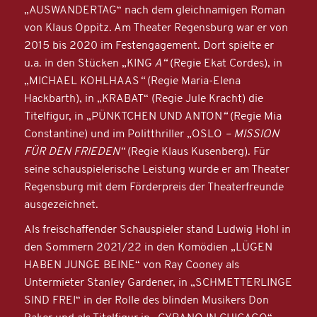
„AUSWANDERTAG“ nach dem gleichnamigen Roman
von Klaus Oppitz. Am Theater Regensburg war er von
2015 bis 2020 im Festengagement. Dort spielte er
u.a. in den Stücken „KING
A“
(Regie Ekat Cordes), in
„MICHAEL KOHLHAAS
“
(Regie Maria-Elena
Hackbarth), in „KRABAT“ (Regie Jule Kracht) die
Titelfigur, in „PÜNKTCHEN UND ANTON
“
(Regie Mia
Constantine) und im Politthriller „OSLO
– MISSION
FÜR DEN FRIEDEN“
(Regie Klaus Kusenberg). Für
seine schauspielerische Leistung wurde er am Theater
Regensburg mit dem Förderpreis der Theaterfreunde
ausgezeichnet.
Als freischaffender Schauspieler stand Ludwig Hohl in
den Sommern 2021/22 in den Komödien „LÜGEN
HABEN JUNGE BEINE“ von Ray Cooney als
Untermieter Stanley Gardener, in „SCHMETTERLINGE
SIND FREI“ in der Rolle des blinden Musikers Don