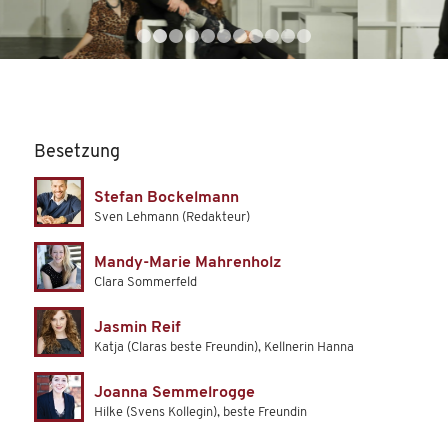
1
2
3
4
5
6
7
8
9
10
11
Besetzung
Stefan Bockelmann
Sven Lehmann (Redakteur)
Mandy-Marie Mahrenholz
Clara Sommerfeld
Jasmin Reif
Katja (Claras beste Freundin), Kellnerin Hanna
Joanna Semmelrogge
Hilke (Svens Kollegin), beste Freundin