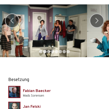
Weiter
1
2
3
4
5
6
7
8
Besetzung
Fabian Baecker
Mads Sorensen
Jan Felski